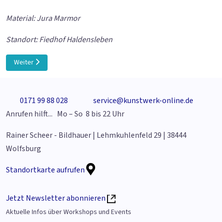
Material: Jura Marmor
Standort: Fiedhof Haldensleben
Nächster Beitrag: Stele mit Flügelkopf
Weiter
0171 99 88 028
service@kunstwerk-online.de
Anrufen hilft... Mo – So 8 bis 22 Uhr
Rainer Scheer - Bildhauer | Lehmkuhlenfeld 29 | 38444
Wolfsburg
Standortkarte aufrufen
Jetzt Newsletter abonnieren
Aktuelle Infos über Workshops und Events