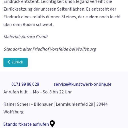
Eindruck entsteht. Leichtigkeit und Eleganz verleiht die
Zurücksetzung der unteren Seitenflächen. Es entsteht der
Eindruck eines relativ dünnen Steines, der zudem noch leicht
über dem Boden schwebt.
Material: Aurora Granit
Standort: alter Friedhof Vorsfelde bei Wolfsburg
Vorheriger Beitrag: Vater und Sohn
Zurück
0171 99 88 028
service@kunstwerk-online.de
Anrufen hilft... Mo – So 8 bis 22 Uhr
Rainer Scheer - Bildhauer | Lehmkuhlenfeld 29 | 38444
Wolfsburg
Standortkarte aufrufen